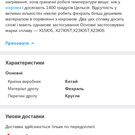
нагрівання, хоча граничні робочі температури вище, ніж у
ніхрома
і досягають 1400 градусів Цельсія. Відсутність у
великих кількостях нікелю робить фехраль більш дешевим
матеріалом в порівнянні з ніхромом. Два цих сплаву досить
схожі і мають однакове застосування Основні застосовувані
марки сплаву — Х15Ю5, Х27Ю5Т,Х23Ю5Т,Х23Ю5.
Приховати
Характеристики
Основні
Країна виробник
Китай
Матеріал дроту
Фехраль
Перетин дроту
Кругле
Умови доставки
Доставка здійснюється тільки по передоплаті.