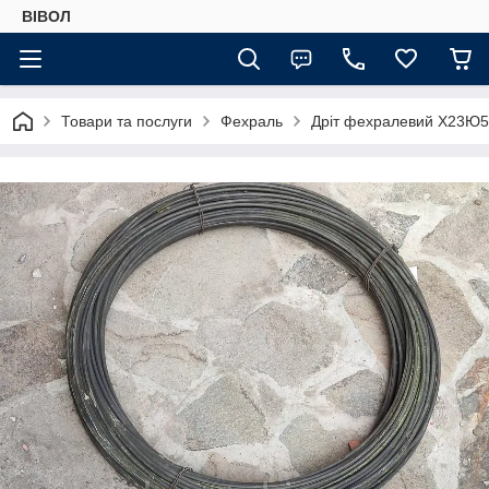
ВІВОЛ
Товари та послуги
Фехраль
Дріт фехралевий Х23Ю5