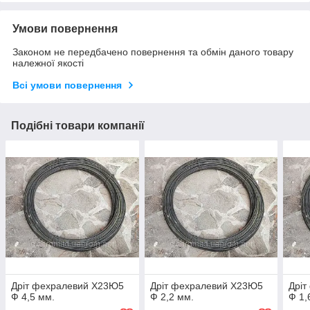
Умови повернення
Законом не передбачено повернення та обмін даного товару
належної якості
Всі умови повернення
Подібні товари компанії
Дріт фехралевий Х23Ю5
Дріт фехралевий Х23Ю5
Дрі
Ф 4,5 мм.
Ф 2,2 мм.
Ф 1,