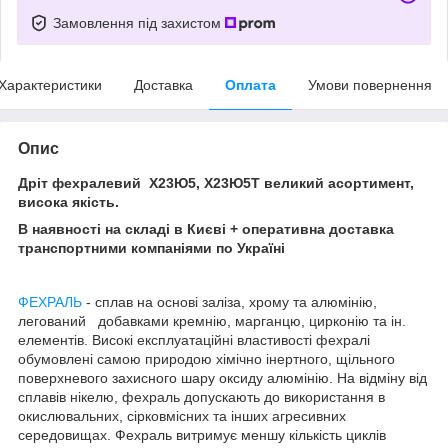
Замовлення під захистом
Характеристики
Доставка
Оплата
Умови повернення
Опис
Дріт фехралевий Х23Ю5, Х23Ю5Т великий асортимент,
висока якість.
В наявності на складі в Києві + оперативна доставка
транспортними компаніями по Україні
ФЕХРАЛЬ
- сплав на основі заліза, хрому та алюмінію,
легований добавками кремнію, марганцю, цирконію та ін.
елементів. Високі експлуатаційні властивості фехралі
обумовлені самою природою хімічно інертного, щільного
поверхневого захисного шару оксиду алюмінію. На відміну від
сплавів нікелю, фехраль допускають до використання в
окислювальних, сірковмісних та інших агресивних
середовищах. Фехраль витримує меншу кількість циклів