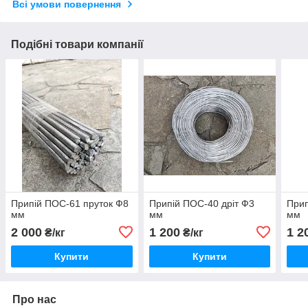
Всі умови повернення
Подібні товари компанії
Припій ПОС-61 пруток Ф8
Припій ПОС-40 дріт Ф3
Прип
мм
мм
мм
2 000
1 200
1 2
₴/кг
₴/кг
Купити
Купити
Про нас