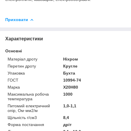
Приховати
Характеристики
Основні
Матеріал дроту
Ніхром
Перетин дроту
Кругле
Упаковка
Бухта
ГОСТ
10994-74
Марка
Х20Н80
Максимальна робоча
1000
температура
Питомий електричний
1,0-1,1
опір, Ом·мм2/м
Щільність г/см3
8,4
Форма постачання
дріт