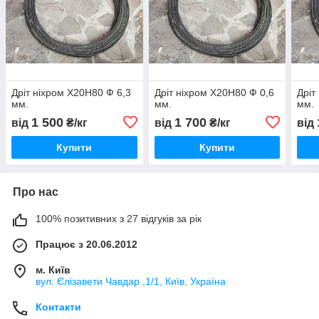
Дріт ніхром Х20Н80 Ф 6,3
Дріт ніхром Х20Н80 Ф 0,6
Дріт
мм.
мм.
мм.
1 500
1 700
від
₴/кг
від
₴/кг
від
Купити
Купити
Про нас
100% позитивних з 27 відгуків за рік
Працює з 20.06.2012
м. Київ
вул. Єлізавети Чавдар ,1/1, Київ, Україна
Контакти