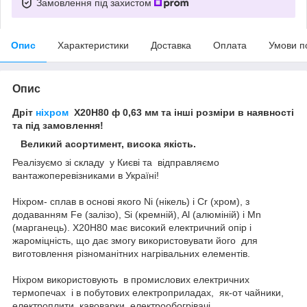
Замовлення під захистом
Опис
Характеристики
Доставка
Оплата
Умови п
Опис
Дріт
ніхром
Х20Н80 ф 0,63 мм та інші розміри в наявності
та під замовлення!
Великий асортимент, висока якість.
Реалізуємо зі складу у Києві та відправляємо
вантажоперевізниками в Україні!
Ніхром- сплав в основі якого Ni (нікель) і Cr (хром), з
додаванням Fe (залізо), Si (кремній), Al (алюміній) і Mn
(марганець). Х20Н80 має високий електричний опір і
жароміцність, що дає змогу використовувати його для
виготовлення різноманітних нагрівальних елементів.
Ніхром використовують в промислових електричних
термопечах і в побутових електроприладах, як-от чайники,
електроплити, кавоварки, електрообогрівачі.