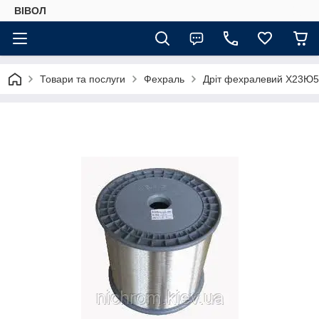
ВІВОЛ
Товари та послуги
Фехраль
Дріт фехралевий Х23Ю5