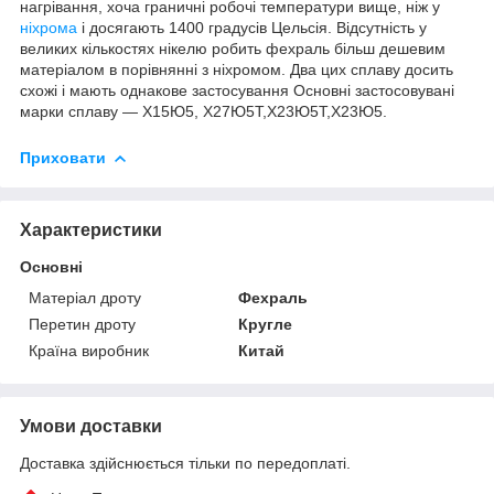
нагрівання, хоча граничні робочі температури вище, ніж у
ніхрома
і досягають 1400 градусів Цельсія. Відсутність у
великих кількостях нікелю робить фехраль більш дешевим
матеріалом в порівнянні з ніхромом. Два цих сплаву досить
схожі і мають однакове застосування Основні застосовувані
марки сплаву — Х15Ю5, Х27Ю5Т,Х23Ю5Т,Х23Ю5.
Приховати
Характеристики
Основні
Матеріал дроту
Фехраль
Перетин дроту
Кругле
Країна виробник
Китай
Умови доставки
Доставка здійснюється тільки по передоплаті.