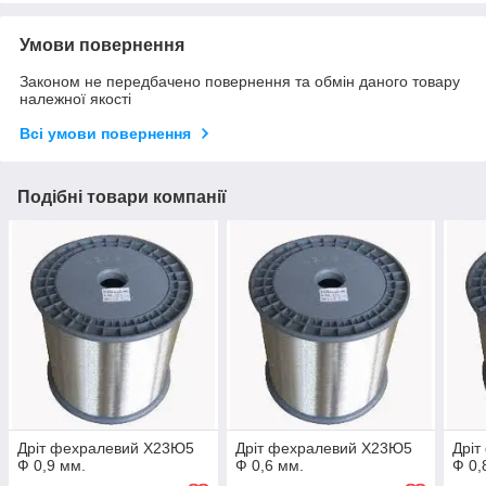
Умови повернення
Законом не передбачено повернення та обмін даного товару
належної якості
Всі умови повернення
Подібні товари компанії
Дріт фехралевий Х23Ю5
Дріт фехралевий Х23Ю5
Дрі
Ф 0,9 мм.
Ф 0,6 мм.
Ф 0,