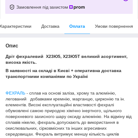
Замовлення під захистом
Характеристики
Доставка
Оплата
Умови повернення
Опис
Дріт фехралевий Х23Ю5, Х23Ю5Т великий асортимент,
висока якість.
В наявності на складі в Києві + оперативна доставка
транспортними компаніями по Україні
ФЕХРАЛЬ
- сплав на основі заліза, хрому та алюмінію,
легований добавками кремнію, марганцю, цирконію та ін.
елементів. Високі експлуатаційні властивості фехралі
обумовлені самою природою хімічно інертного, щільного
поверхневого захисного шару оксиду алюмінію. На відміну від
сплавів нікелю, фехраль допускають до використання в
окислювальних, сірковмісних та інших агресивних
середовищах. Фехраль витримує меншу кількість циклів