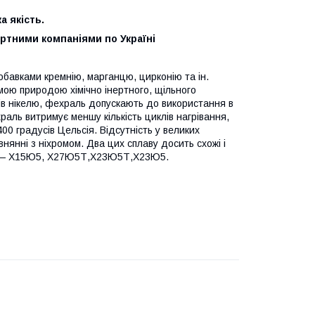
 якість.
ортними компаніями по Україні
обавками кремнію, марганцю, цирконію та ін.
амою природою хімічно інертного, щільного
вів нікелю, фехраль допускають до використання в
аль витримує меншу кількість циклів нагрівання,
00 градусів Цельсія. Відсутність у великих
нянні з ніхромом. Два цих сплаву досить схожі і
ву — Х15Ю5, Х27Ю5Т,Х23Ю5Т,Х23Ю5.