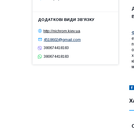
В
http://nichrom.kiev.ua
е
4518602@gmail.com
п
380674418183
о
х
380674418183
к
м
Х