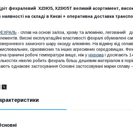
Дріт фехралевий Х23Ю5, Х23Ю5Т великий асортимент, висока
 наявності на складі в Києві + оперативна доставка трансп
ФЕХРАЛЬ
- сплав на основі заліза, хрому та алюмінію, легований д
лементів. Високі експлуатаційні властивості фехралі обумовлені с
оверхневого захисного шару оксиду алюмінію. На відміну від спла
кислювальних, сірковмісних та інших агресивних середовищах. Фехр
оча граничні робочі температури вище, ніж у
ніхрома
і досягають 14
ількостях нікелю робить фехраль більш дешевим матеріалом в порів
ають однакове застосування Основні застосовувані марки спла
арактеристики
Основні