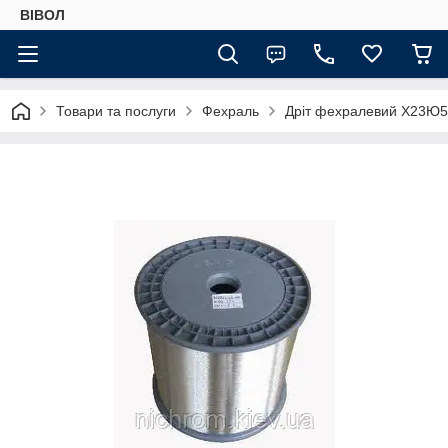
ВІВОЛ
Товари та послуги
Фехраль
Дріт фехралевий Х23Ю5