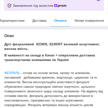
Замовлення під захистом
Характеристики
Доставка
Оплата
Умови повернення
Опис
Дріт фехралевий Х23Ю5, Х23Ю5Т великий асортимент,
висока якість.
В наявності на складі в Києві + оперативна доставка
транспортними компаніями по Україні
ФЕХРАЛЬ
- сплав на основі заліза, хрому та алюмінію,
легований добавками кремнію, марганцю, цирконію та ін.
елементів. Високі експлуатаційні властивості фехралі
обумовлені самою природою хімічно інертного, щільного
поверхневого захисного шару оксиду алюмінію. На відміну від
сплавів нікелю, фехраль допускають до використання в
окислювальних, сірковмісних та інших агресивних
середовищах. Фехраль витримує меншу кількість циклів