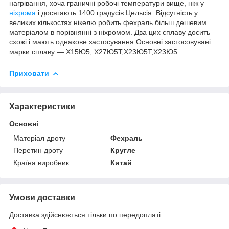
нагрівання, хоча граничні робочі температури вище, ніж у
ніхрома
і досягають 1400 градусів Цельсія. Відсутність у
великих кількостях нікелю робить фехраль більш дешевим
матеріалом в порівнянні з ніхромом. Два цих сплаву досить
схожі і мають однакове застосування Основні застосовувані
марки сплаву — Х15Ю5, Х27Ю5Т,Х23Ю5Т,Х23Ю5.
Приховати
Характеристики
Основні
Матеріал дроту
Фехраль
Перетин дроту
Кругле
Країна виробник
Китай
Умови доставки
Доставка здійснюється тільки по передоплаті.