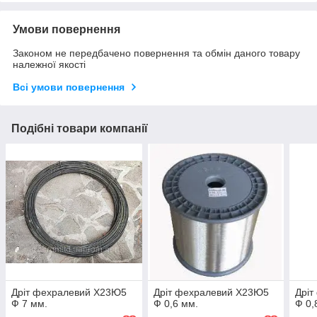
Умови повернення
Законом не передбачено повернення та обмін даного товару
належної якості
Всі умови повернення
Подібні товари компанії
Дріт фехралевий Х23Ю5
Дріт фехралевий Х23Ю5
Дрі
Ф 7 мм.
Ф 0,6 мм.
Ф 0,