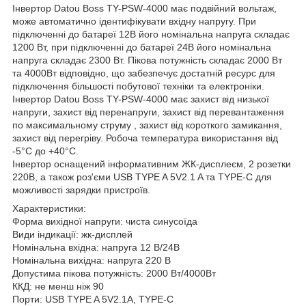
Інвертор Datou Boss TY-PSW-4000 має подвійний вольтаж,
може автоматично ідентифікувати вхідну напругу. При
підключенні до батареї 12В його номінальна напруга складає
1200 Вт, при підключенні до батареї 24В його номінальна
напруга складає 2300 Вт. Пікова потужність складає 2000 Вт
та 4000Вт відповідно, що забезпечує достатній ресурс для
підключення більшості побутової техніки та електроніки.
Інвертор Datou Boss TY-PSW-4000 має захист від низької
напруги, захист від перенапруги, захист від перевантаження
по максимальному струму , захист від короткого замикання,
захист від перегріву. Робоча температура використання від
-5°С до +40°С.
Інвертор оснащений інформативним ЖК-дисплеєм, 2 розетки
220В, а також роз'єми USB TYPE A 5V2.1 A та TYPE-C для
можливості зарядки пристроїв.
Характеристики:
Форма вихідної напруги: чиста синусоїда
Види індикації: жк-дисплей
Номінальна вхідна: напруга 12 В/24В
Номінальна вихідна: напруга 220 В
Допустима пікова потужність: 2000 Вт/4000Вт
ККД: не менш ніж 90
Порти: USB TYPE A 5V2.1А, TYPE-C