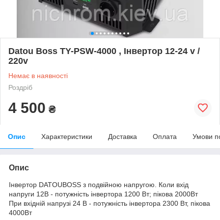
Datou Boss TY-PSW-4000 , Інвертор 12-24 v /
220v
Немає в наявності
Роздріб
4 500
₴
Опис
Характеристики
Доставка
Оплата
Умови п
Опис
Інвертор DATOUBOSS з подвійною напругою. Коли вхід
напруги 12В - потужність інвертора 1200 Вт; пікова 2000Вт
При вхідній напрузі 24 В - потужність інвертора 2300 Вт, пікова
4000Вт